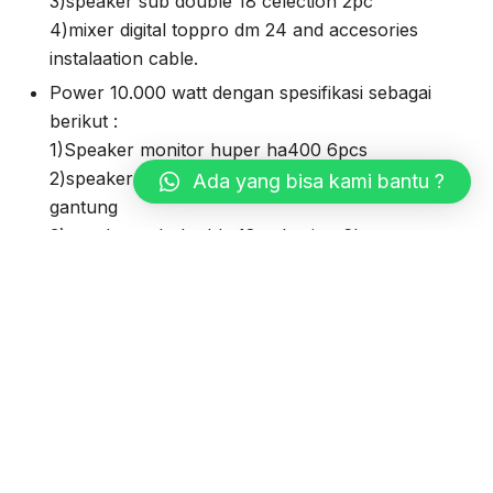
3)speaker sub double 18 celection 2pc
4)mixer digital toppro dm 24 and accesories
instalaation cable.
Power 10.000 watt dengan spesifikasi sebagai
berikut :
1)Speaker monitor huper ha400 6pcs
2)speaker foh riging 4 pasang huper ha400
Ada yang bisa kami bantu ?
gantung
3)speaker sub double 18 celection 6box
4)backline(sound dalaam)standartd artis
5)mixer dalam mgp 32 chanel yamaha
6)mixer foh digital toppro dm 24 and accesories
instalaation cable.